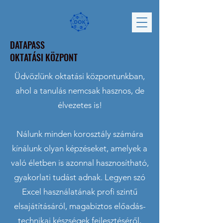
DATAPASS
OKTATÁSI KÖZPONT
Üdvözlünk oktatási központunkban,
ahol a tanulás nemcsak hasznos, de
élvezetes is!
Nálunk minden korosztály számára
kínálunk olyan képzéseket, amelyek a
való életben is azonnal hasznosítható,
gyakorlati tudást adnak. Legyen szó
Excel használatának profi szintű
elsajátításáról, magabiztos előadás-
technikai készségek fejlesztéséről,