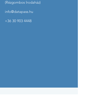
(Rézgombos Irodaház)
info@datapass.hu
+36 30 903 4448
Írj nekünk!