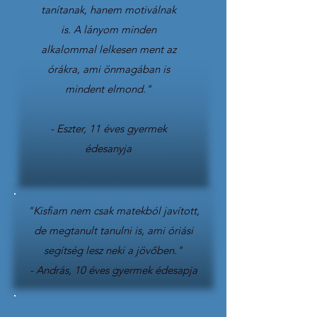
tanítanak, hanem motiválnak
is. A lányom minden
alkalommal lelkesen ment az
órákra, ami önmagában is
mindent elmond."​
- Eszter, 11 éves gyermek
édesanyja
"Kisfiam nem csak matekból javított,
de megtanult tanulni is, ami óriási
segítség lesz neki a jövőben."
- András, 10 éves gyermek édesapja