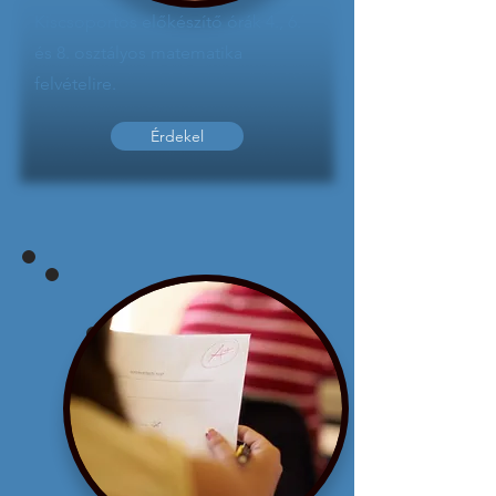
Kiscsoportos előkészítő órák 4., 6.
és 8. osztályos matematika
felvételire.
Érdekel