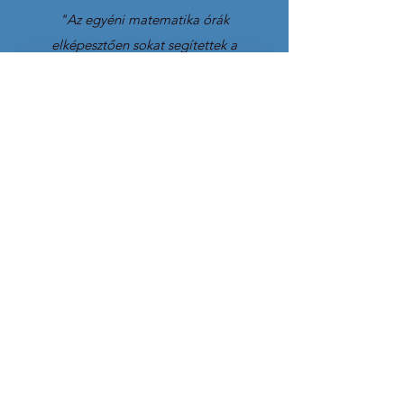
"Az egyéni matematika órák
elképesztően sokat segítettek a
fiunknak. Nagyon tetszett, hogy
türelmes, személyre szabott oktatást
kapott. A felvételin is magabiztosan
szerepelt."
- Gábor, 12 éves gyermek édesapja
"Nagyon hálásak vagyunk
ezért a programért! A
felzárkóztató órák alatt a
lányunk teljesen visszanyerte
az önbizalmát a matekban, és
azóta sokkal jobb jegyeket
hoz haza."