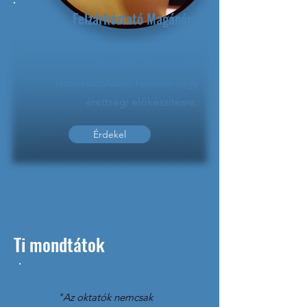
Felzárkóztató Magánóra
Magánóra matematikából és
informatikából iskolai
felzárkóztatásra, felvételi vagy
érettségi előkészítésre.
Érdekel
Ti mondtátok
"Az oktatók nemcsak